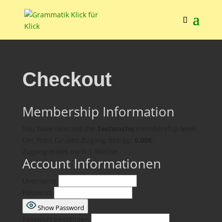
Checkout
Membership Information
You have selected the
Testwoche
membership level.
Der Preis für den Zugang beträgt
0.00€
.
Zugang endet nach 1 Woche.
Account Informationen
Username
Passwort
Show Password
Passwort bestätigen