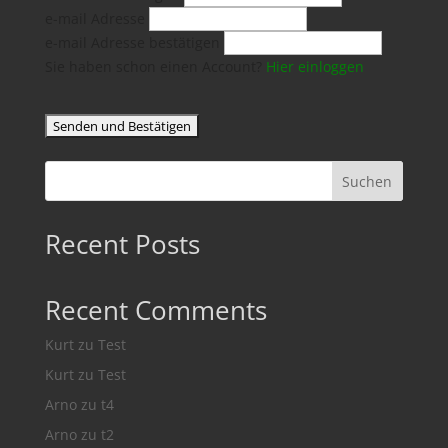
e-mail Adresse
e-mail Adresse bestätigen
Sie haben schon einen Account?
Hier einloggen
Suchen
Recent Posts
Recent Comments
Kurt
zu
Test
Kurt
zu
Test
Arno
zu
t4
Arno
zu
t2