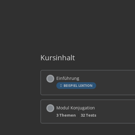
Kursinhalt
Einführung
BEISPIEL LEKTION
Modul Konjugation
3 Themen
|
32 Tests
Lektionsinhalt