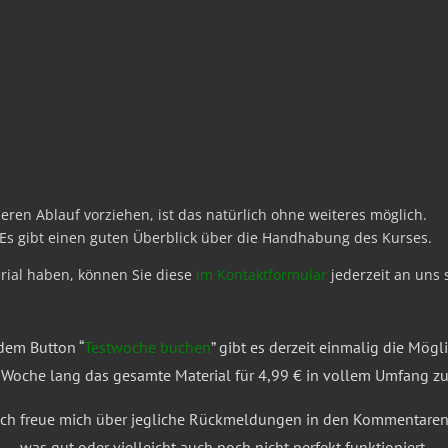
eren Ablauf vorziehen, ist das natürlich ohne weiteres möglich.
. Es gibt einen guten Überblick über die Handhabung des Kurses.
rial haben, können Sie diese
im Kontaktformular
jederzeit an uns
dem Button “
Testwoche buchen
” gibt es derzeit einmalig
die Mögli
e Woche lang das gesamte Material für 4,99 € in vollem Umfang zu
Ich freue mich über jegliche Rückmeldungen in den Kommentaren
was gut oder vielleicht auch noch nicht perfekt funktioniert.